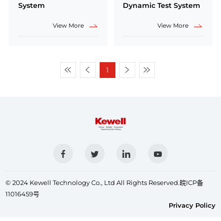
System
Dynamic Test System
View More
View More
1
第一
上一
下一
后一
页
页
页
页
© 2024 Kewell Technology Co., Ltd All Rights Reserved.
皖ICP备
11016459号
Privacy Policy